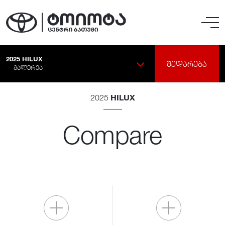
2025
HILUX
ᲨᲔᲓᲐᲠᲔᲑᲐ
ᲒᲐᲚᲔᲠᲔᲐ
HILUX
2025
Compare