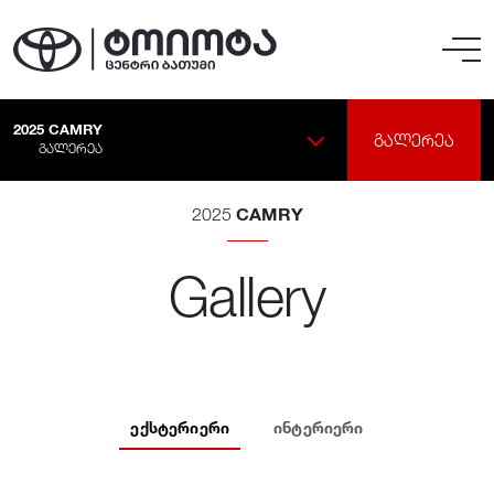
2025
CAMRY
ᲒᲐᲚᲔᲠᲔᲐ
ᲒᲐᲚᲔᲠᲔᲐ
CAMRY
2025
Gallery
ᲔᲥᲡᲢᲔᲠᲘᲔᲠᲘ
ᲘᲜᲢᲔᲠᲘᲔᲠᲘ