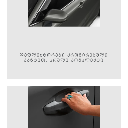
ᲓᲔᲤᲚᲔᲥᲢᲝᲠᲔᲑᲘ ᲥᲠᲝᲛᲘᲠᲔᲑᲣᲚᲘ
ᲙᲐᲜᲢᲘᲗ, ᲡᲠᲣᲚᲘ ᲙᲝᲛᲞᲚᲔᲥᲢᲘ