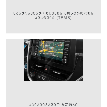
ᲡᲐᲑᲣᲠᲐᲕᲔᲑᲨᲘ ᲬᲜᲔᲕᲘᲡ ᲙᲝᲜᲢᲠᲝᲚᲘᲡ
ᲡᲘᲡᲢᲔᲛᲐ (TPMS)
ᲡᲐᲜᲐᲕᲘᲒᲐᲪᲘᲝ ᲑᲚᲝᲙᲘ