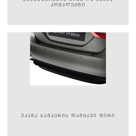
ᲙᲝᲛᲞᲚᲔᲥᲢᲘ
ᲣᲙᲐᲜᲐ ᲑᲐᲛᲞᲔᲠᲘᲡ ᲓᲐᲛᲪᲐᲕᲘ ᲤᲘᲠᲘ