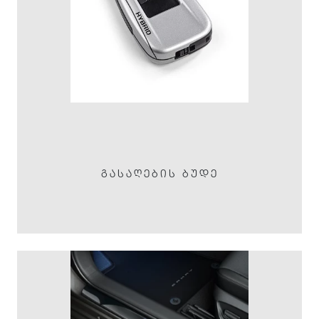
ᲒᲐᲡᲐᲦᲔᲑᲘᲡ ᲑᲣᲓᲔ