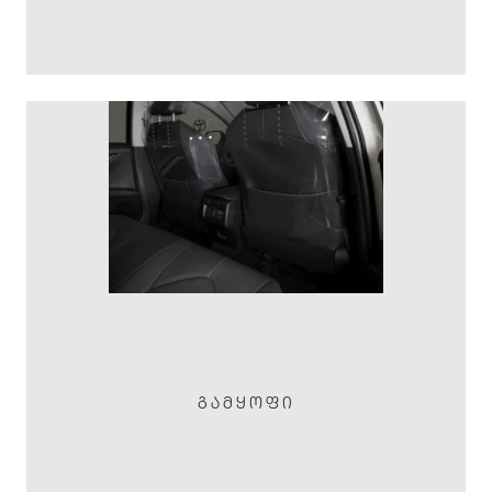
ᲒᲐᲛᲧᲝᲤᲘ