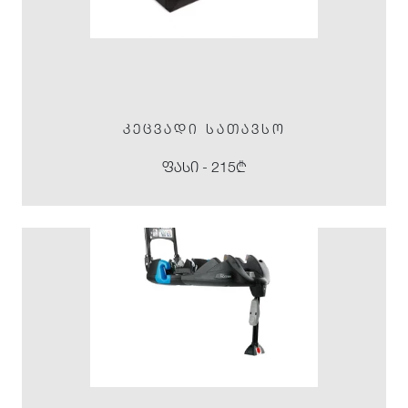
ᲙᲔᲪᲕᲐᲓᲘ ᲡᲐᲗᲐᲕᲡᲝ
ფასი - 215₾