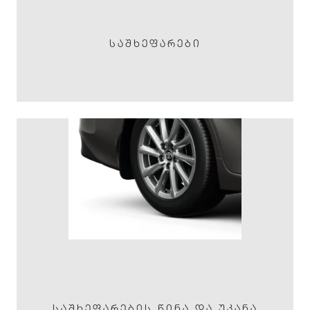
ᲡᲐᲨᲮᲔᲤᲐᲠᲔᲑᲘ
ᲡᲐᲨᲮᲔᲤᲐᲠᲔᲑᲘᲡ ᲬᲘᲜᲐ ᲓᲐ ᲣᲙᲐᲜᲐ