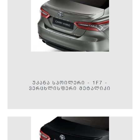
ᲣᲙᲐᲜᲐ ᲡᲞᲝᲘᲚᲔᲠᲘ - 1F7 -
ᲕᲔᲠᲪᲮᲚᲘᲡᲤᲔᲠᲘ ᲛᲔᲢᲐᲚᲘᲙᲘ