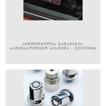
ᲐᲕᲢᲝᲛᲝᲑᲘᲚᲘᲡ ᲒᲐᲢᲐᲪᲔᲑᲘᲡ
ᲡᲐᲬᲘᲜᲐᲐᲦᲛᲓᲔᲒᲝ ᲡᲘᲡᲢᲔᲛᲐ - DDOTDNA