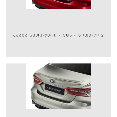
ᲣᲙᲐᲜᲐ ᲡᲞᲝᲘᲚᲔᲠᲘ - 3U5 - ᲬᲘᲗᲔᲚᲘ 2