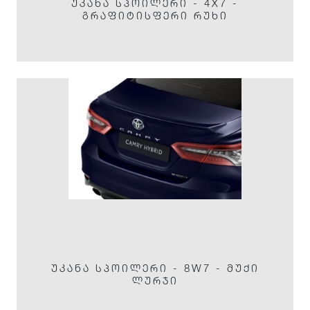
ᲣᲙᲐᲜᲐ ᲡᲞᲝᲘᲚᲔᲠᲘ - 4X7 -
ᲒᲠᲐᲤᲘᲢᲘᲡᲤᲔᲠᲘ ᲠᲣᲮᲘ
ᲣᲙᲐᲜᲐ ᲡᲞᲝᲘᲚᲔᲠᲘ - 8W7 - ᲛᲣᲥᲘ
ᲚᲣᲠᲯᲘ