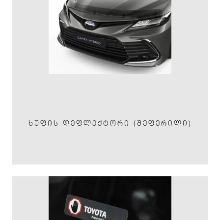
ᲮᲣᲤᲘᲡ ᲓᲔᲤᲚᲔᲥᲢᲝᲠᲘ (ᲨᲔᲤᲔᲠᲘᲚᲘ)