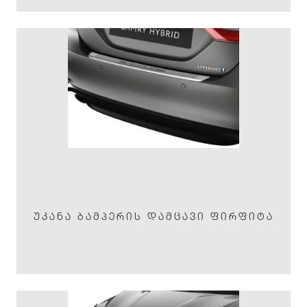
ᲣᲙᲐᲜᲐ ᲑᲐᲛᲞᲔᲠᲘᲡ ᲓᲐᲛᲪᲐᲕᲘ ᲤᲘᲠᲤᲘᲢᲐ