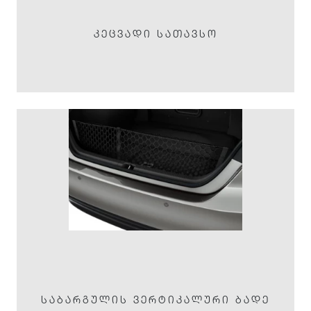
ᲙᲔᲪᲕᲐᲓᲘ ᲡᲐᲗᲐᲕᲡᲝ
ᲡᲐᲑᲐᲠᲒᲣᲚᲘᲡ ᲕᲔᲠᲢᲘᲙᲐᲚᲣᲠᲘ ᲑᲐᲓᲔ