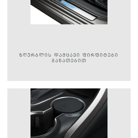
ᲖᲦᲣᲠᲑᲚᲘᲡ ᲓᲐᲛᲪᲐᲕᲘ ᲤᲘᲠᲤᲘᲢᲔᲑᲘ
ᲒᲐᲜᲐᲗᲔᲑᲘᲗ