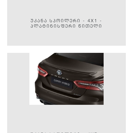
ᲣᲙᲐᲜᲐ ᲡᲞᲝᲘᲚᲔᲠᲘ - 4X1 -
ᲞᲚᲐᲢᲘᲜᲘᲡᲤᲔᲠᲘ ᲬᲘᲗᲔᲚᲘ