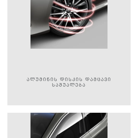
ᲐᲚᲣᲛᲘᲜᲘᲡ ᲓᲘᲡᲙᲘᲡ ᲓᲐᲛᲪᲐᲕᲘ
ᲡᲐᲨᲣᲐᲚᲔᲑᲐ