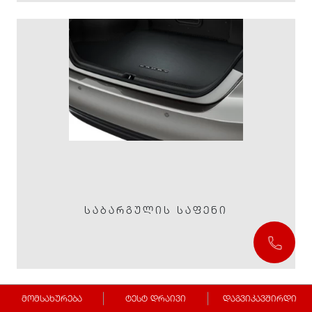
ᲡᲐᲑᲐᲠᲒᲣᲚᲘᲡ ᲡᲐᲤᲔᲜᲘ
მომსახურება
ტესტ დრაივი
დაგვიკავშირდი