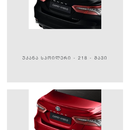
ᲣᲙᲐᲜᲐ ᲡᲞᲝᲘᲚᲔᲠᲘ - 218 - ᲨᲐᲕᲘ