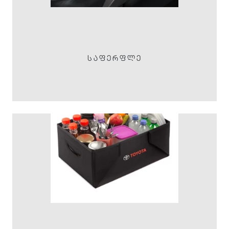
ᲡᲐᲤᲔᲠᲤᲚᲔ