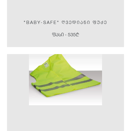
"BABY-SAFE" ᲦᲕᲔᲓᲘᲐᲜᲘ ᲤᲣᲫᲔ
ფასი - 535₾