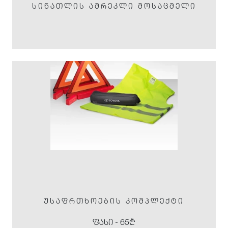
ᲡᲘᲜᲐᲗᲚᲘᲡ ᲐᲛᲠᲔᲙᲚᲘ ᲛᲝᲡᲐᲪᲛᲔᲚᲘ
ᲣᲡᲐᲤᲠᲗᲮᲝᲔᲑᲘᲡ ᲙᲝᲛᲞᲚᲔᲥᲢᲘ
ფასი - 65₾