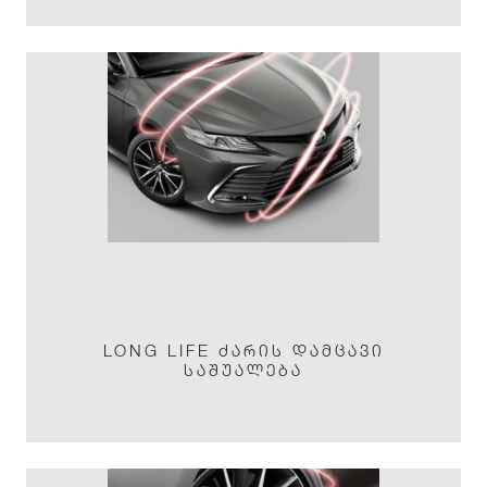
LONG LIFE ᲫᲐᲠᲘᲡ ᲓᲐᲛᲪᲐᲕᲘ
ᲡᲐᲨᲣᲐᲚᲔᲑᲐ