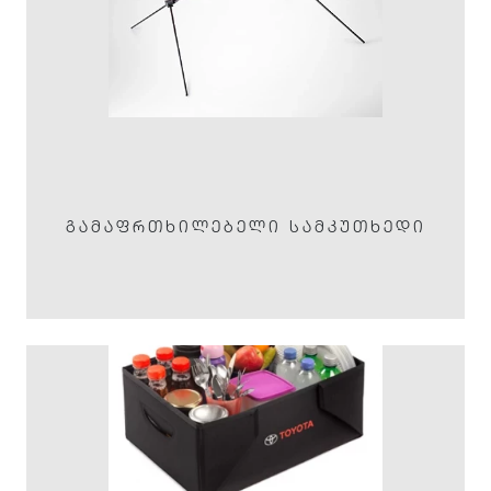
ᲒᲐᲛᲐᲤᲠᲗᲮᲘᲚᲔᲑᲔᲚᲘ ᲡᲐᲛᲙᲣᲗᲮᲔᲓᲘ