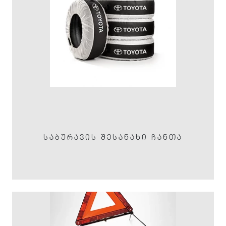
ᲡᲐᲑᲣᲠᲐᲕᲘᲡ ᲨᲔᲡᲐᲜᲐᲮᲘ ᲩᲐᲜᲗᲐ