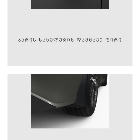
ᲙᲐᲠᲘᲡ ᲡᲐᲮᲔᲚᲣᲠᲘᲡ ᲓᲐᲛᲪᲐᲕᲘ ᲤᲘᲠᲘ