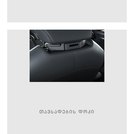
ᲗᲐᲕᲡᲐᲓᲔᲑᲘᲡ ᲓᲝᲙᲘ