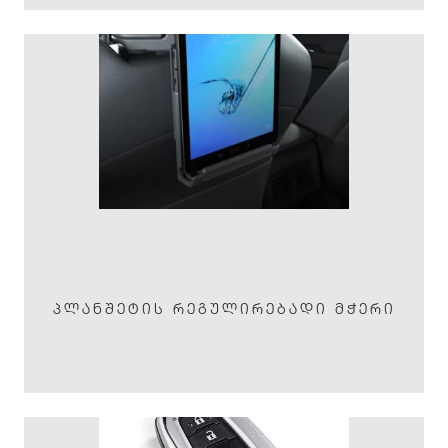
ᲞᲚᲐᲜᲨᲔᲢᲘᲡ ᲠᲔᲒᲣᲚᲘᲠᲔᲑᲐᲓᲘ ᲛᲭᲔᲠᲘ