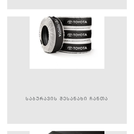
ᲡᲐᲑᲣᲠᲐᲕᲘᲡ ᲨᲔᲡᲐᲜᲐᲮᲘ ᲩᲐᲜᲗᲐ