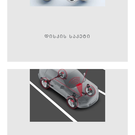
ᲓᲘᲡᲙᲘᲡ ᲡᲐᲙᲔᲢᲘ