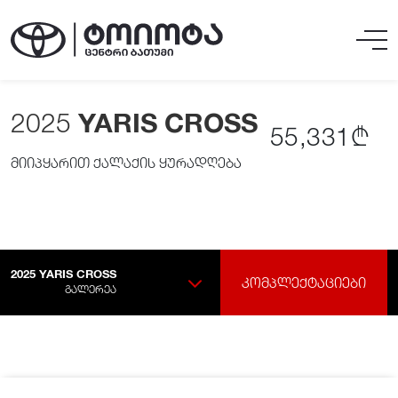
2025
YARIS CROSS
55,331₾
მიიპყარით ქალაქის ყურადღება
2025
YARIS CROSS
ᲙᲝᲛᲞᲚᲔᲥᲢᲐᲪᲘᲔᲑᲘ
ᲒᲐᲚᲔᲠᲔᲐ