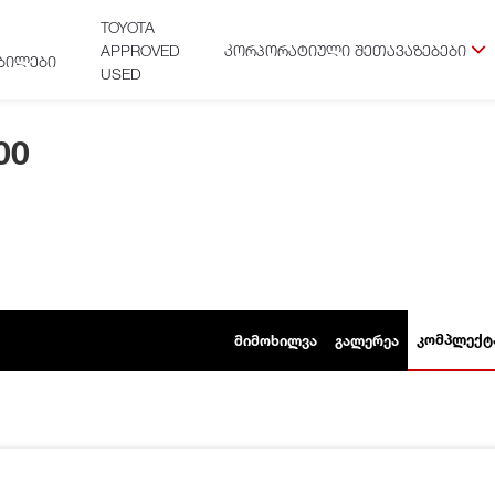
TOYOTA
APPROVED
ᲙᲝᲠᲞᲝᲠᲐᲢᲘᲣᲚᲘ ᲨᲔᲗᲐᲕᲐᲖᲔᲑᲔᲑᲘ
ᲑᲘᲚᲔᲑᲘ
USED
00
ᲙᲝᲛᲞᲚᲔᲥᲢ
ᲛᲘᲛᲝᲮᲘᲚᲕᲐ
ᲒᲐᲚᲔᲠᲔᲐ