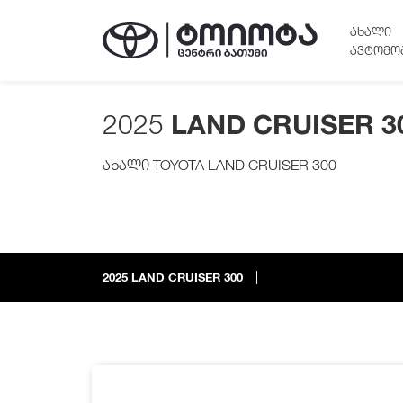
ᲐᲮᲐᲚᲘ
ᲐᲕᲢᲝᲛᲝ
2025
LAND CRUISER 3
ახალი TOYOTA LAND CRUISER 300
2025
LAND CRUISER 300