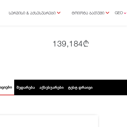
GEO
ᲡᲔᲠᲕᲘᲡᲘ & ᲐᲥᲡᲔᲡᲣᲐᲠᲔᲑᲘ
ᲢᲝᲘᲝᲢᲐ ᲑᲐᲗᲣᲛᲘ
ENG
RUS
139,184₾
ᲐᲪᲘᲔᲑᲘ
ᲨᲔᲓᲐᲠᲔᲑᲐ
ᲐᲥᲡᲔᲡᲣᲐᲠᲔᲑᲘ
ᲢᲔᲡᲢ ᲓᲠᲐᲘᲕᲘ