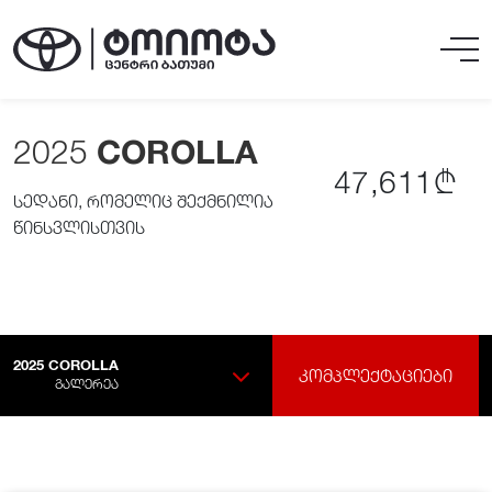
2025
COROLLA
47,611₾
სედანი, რომელიც შექმნილია
წინსვლისთვის
2025
COROLLA
ᲙᲝᲛᲞᲚᲔᲥᲢᲐᲪᲘᲔᲑᲘ
ᲒᲐᲚᲔᲠᲔᲐ