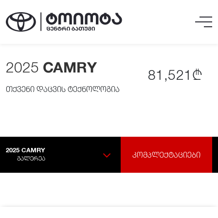
2025
CAMRY
81,521₾
თქვენი დაცვის ტექნოლოგია
2025
CAMRY
ᲙᲝᲛᲞᲚᲔᲥᲢᲐᲪᲘᲔᲑᲘ
ᲒᲐᲚᲔᲠᲔᲐ