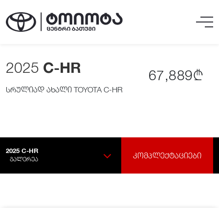
2025
C-HR
67,889₾
სრულიად ახალი TOYOTA C-HR
2025
C-HR
ᲙᲝᲛᲞᲚᲔᲥᲢᲐᲪᲘᲔᲑᲘ
ᲒᲐᲚᲔᲠᲔᲐ