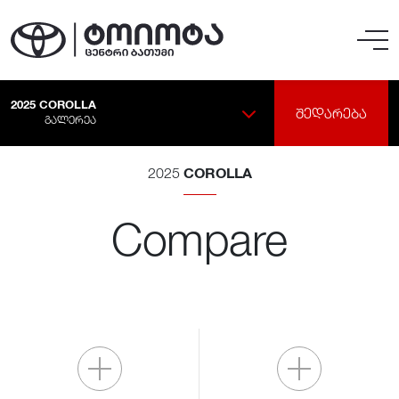
2025
COROLLA
ᲨᲔᲓᲐᲠᲔᲑᲐ
ᲒᲐᲚᲔᲠᲔᲐ
COROLLA
2025
Compare