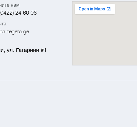
ните нам
(0422) 24 60 06
чта
ba-tegeta.ge
и, ул. Гагарини #1