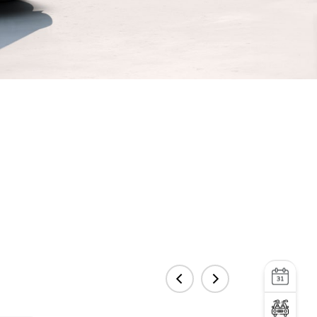
სერვისი
ტესტ დრაივი