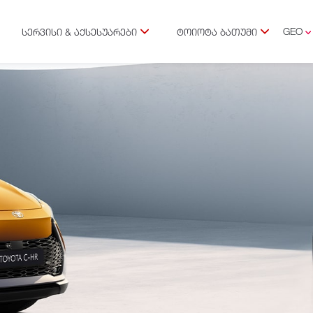
GEO
ᲡᲔᲠᲕᲘᲡᲘ & ᲐᲥᲡᲔᲡᲣᲐᲠᲔᲑᲘ
ᲢᲝᲘᲝᲢᲐ ᲑᲐᲗᲣᲛᲘ
ENG
RUS