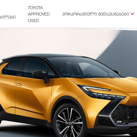
TOYOTA
APPROVED
ᲙᲝᲠᲞᲝᲠᲐᲢᲘᲣᲚᲘ ᲨᲔᲗᲐᲕᲐᲖᲔᲑᲔᲑᲘ
ᲑᲘᲚᲔᲑᲘ
USED