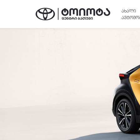
ᲐᲮᲐᲚᲘ
ᲐᲕᲢᲝᲛᲝ